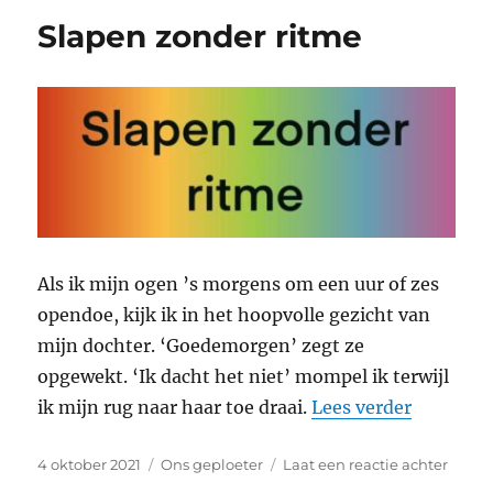
diagnose
Slapen zonder ritme
Als ik mijn ogen ’s morgens om een uur of zes
opendoe, kijk ik in het hoopvolle gezicht van
mijn dochter. ‘Goedemorgen’ zegt ze
opgewekt. ‘Ik dacht het niet’ mompel ik terwijl
“Slapen 
ik mijn rug naar haar toe draai.
Lees verder
Geplaatst
Categorieën
op
4 oktober 2021
Ons geploeter
Laat een reactie achter
op
Slape