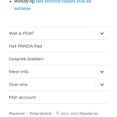
Wendy
op
Het verschil tussen PDA en
autisme
submen
Wat is PDA?
uitvouw
Het PANDA Pad
Gesprek boeken
submen
Meer info
uitvouw
submen
Over ons
uitvouw
Mijn account
Ploeteren
Privacybeleid
© 2021-2023 Myneke ter