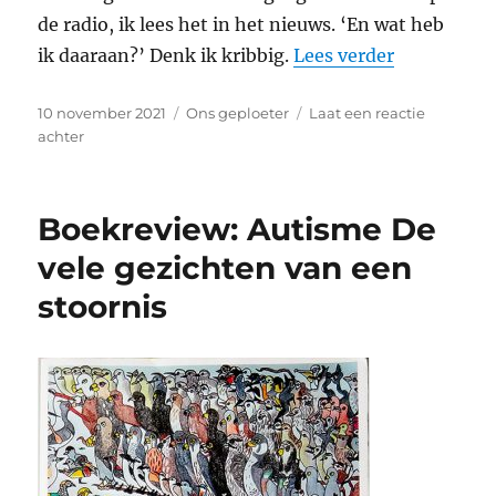
de radio, ik lees het in het nieuws. ‘En wat heb
“Mantelzo
ik daaraan?’ Denk ik kribbig.
Lees verder
Geplaatst
Categorieën
10 november 2021
Ons geploeter
Laat een reactie
op
op
achter
Mantelzorgdag
Boekreview: Autisme De
vele gezichten van een
stoornis