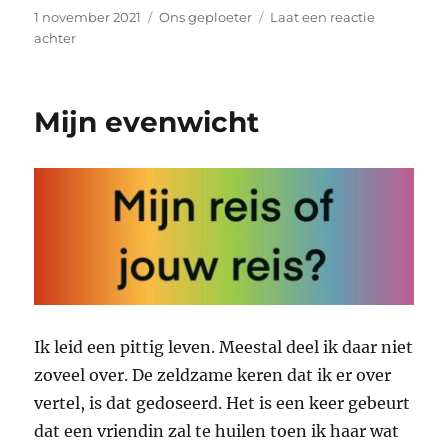
Geplaatst
Categorieën
1 november 2021
Ons geploeter
Laat een reactie
op
op
achter
Plaatsvervangende
schaamte
Mijn evenwicht
Ik leid een pittig leven. Meestal deel ik daar niet
zoveel over. De zeldzame keren dat ik er over
vertel, is dat gedoseerd. Het is een keer gebeurt
dat een vriendin zal te huilen toen ik haar wat