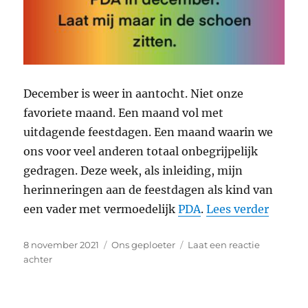
December is weer in aantocht. Niet onze
favoriete maand. Een maand vol met
uitdagende feestdagen. Een maand waarin we
ons voor veel anderen totaal onbegrijpelijk
gedragen. Deze week, als inleiding, mijn
herinneringen aan de feestdagen als kind van
“Uitda
een vader met vermoedelijk
PDA
.
Lees verder
Geplaatst
Categorieën
8 november 2021
Ons geploeter
Laat een reactie
op
op
achter
Uitdagende
feestdagen