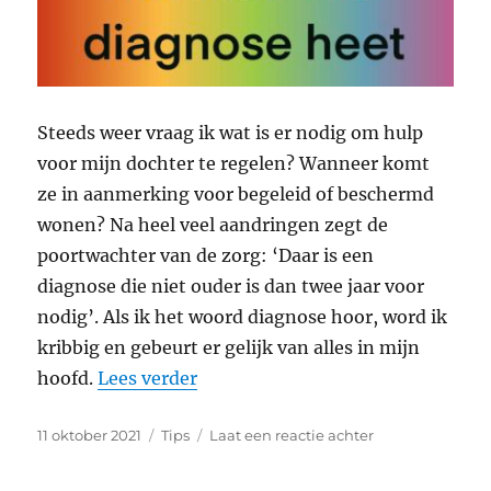
Steeds weer vraag ik wat is er nodig om hulp
voor mijn dochter te regelen? Wanneer komt
ze in aanmerking voor begeleid of beschermd
wonen? Na heel veel aandringen zegt de
poortwachter van de zorg: ‘Daar is een
diagnose die niet ouder is dan twee jaar voor
nodig’. Als ik het woord diagnose hoor, word ik
kribbig en gebeurt er gelijk van alles in mijn
“De juiste diagnose”
hoofd.
Lees verder
Geplaatst
Categorieën
op
11 oktober 2021
Tips
Laat een reactie achter
op
De
juiste