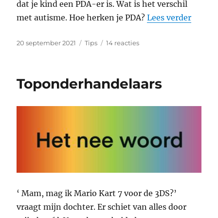
dat je kind een PDA-er is. Wat is het verschil
“Het v
met autisme. Hoe herken je PDA?
Lees verder
Geplaatst
Categorieën
op
20 september 2021
Tips
14 reacties
op
Het
verschil
tussen
Toponderhandelaars
PDA
en
autisme
‘ Mam, mag ik Mario Kart 7 voor de 3DS?’
vraagt mijn dochter. Er schiet van alles door