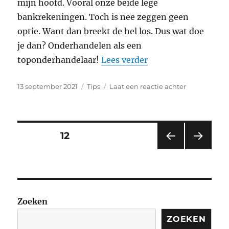
mijn hoofd. Vooral onze beide lege
bankrekeningen. Toch is nee zeggen geen
optie. Want dan breekt de hel los. Dus wat doe
je dan? Onderhandelen als een
“Toponderhandelaa
toponderhandelaar!
Lees verder
Geplaatst
Categorieën
op
13 september 2021
Tips
Laat een reactie achter
op
Toponderhan
Berichten
PAGINA
12
VORI
VOL
paginering
GE
GEN
PAGI
DE
NA
PAGI
NA
Zoeken
ZOEKEN