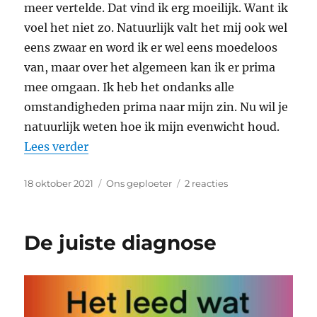
meer vertelde. Dat vind ik erg moeilijk. Want ik
voel het niet zo. Natuurlijk valt het mij ook wel
eens zwaar en word ik er wel eens moedeloos
van, maar over het algemeen kan ik er prima
mee omgaan. Ik heb het ondanks alle
omstandigheden prima naar mijn zin. Nu wil je
natuurlijk weten hoe ik mijn evenwicht houd.
“Mijn evenwicht”
Lees verder
Geplaatst
Categorieën
op
18 oktober 2021
Ons geploeter
2 reacties
op
Mijn
evenwicht
De juiste diagnose