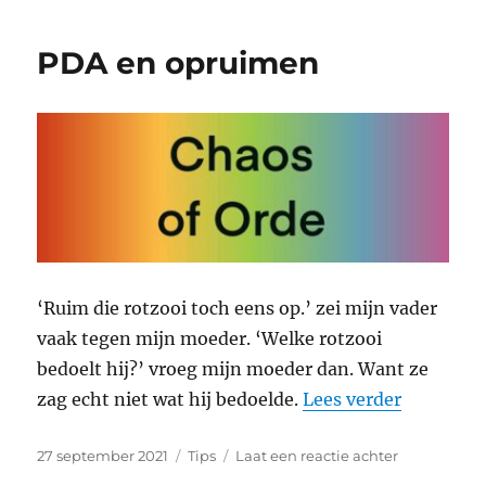
zonde
ritme
PDA en opruimen
‘Ruim die rotzooi toch eens op.’ zei mijn vader
vaak tegen mijn moeder. ‘Welke rotzooi
bedoelt hij?’ vroeg mijn moeder dan. Want ze
“PDA en 
zag echt niet wat hij bedoelde.
Lees verder
Geplaatst
Categorieën
op
27 september 2021
Tips
Laat een reactie achter
op
PDA