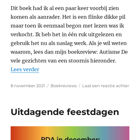
Dit boek had ik al een paar keer voorbij zien
komen als aanrader. Het is een flinke dikke pil
maar toen ik eenmaal begon met lezen was ik
verkocht. Ik heb het in één ruk uitgelezen en
gebruik het nu als naslag werk. Als je wil weten
waarom, lees dan mijn boekreview: Autisme De
vele gezichten van een stoornis hieronder.
“Boekreview: Autisme De vele gezichten
Lees verder
Geplaatst
Categorieën
op
8 november 2021
Boekreviews
Laat een reactie achter
op
Boek
Auti
De
Uitdagende feestdagen
vele
gezi
van
een
stoor