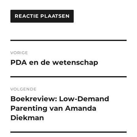
Bericht
VORIGE
navigatie
PDA en de wetenschap
Vorig
bericht:
VOLGENDE
Boekreview: Low-Demand
Volgend
bericht:
Parenting van Amanda
Diekman