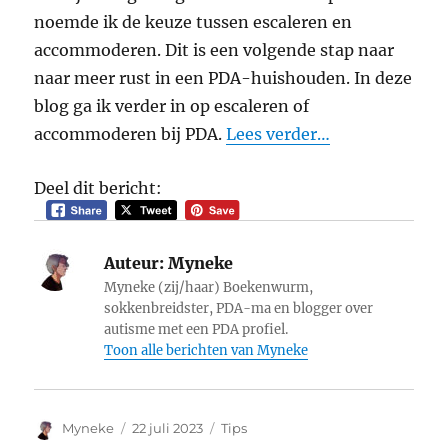
noemde ik de keuze tussen escaleren en
accommoderen. Dit is een volgende stap naar
naar meer rust in een PDA-huishouden. In deze
blog ga ik verder in op escaleren of
accommoderen bij PDA.
Lees verder…
Deel dit bericht:
Auteur:
Myneke
Myneke (zij/haar) Boekenwurm,
sokkenbreidster, PDA-ma en blogger over
autisme met een PDA profiel.
Toon alle berichten van Myneke
Auteur
Geplaatst
Categorieën
Myneke
22 juli 2023
Tips